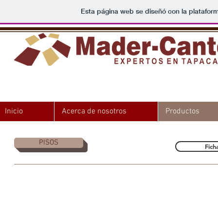
Esta página web se diseñó con la platafor
Inicio
Acerca de nosotros
Productos
PISOS
Fich